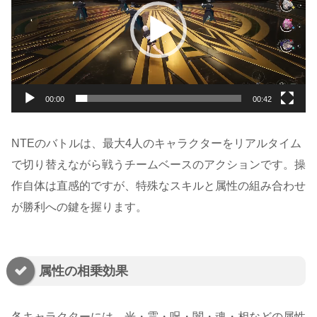
レ
ー
ヤ
ー
00:00
00:42
NTEのバトルは、最大4人のキャラクターをリアルタイム
で切り替えながら戦うチームベースのアクションです。操
作自体は直感的ですが、特殊なスキルと属性の組み合わせ
が勝利への鍵を握ります。
属性の相乗効果
各キャラクターには、光・霊・呪・闇・魂・相などの属性