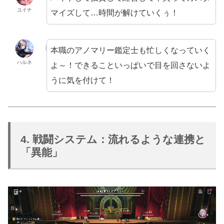
ユイナ
マイズして…時間が解けていくぅ！
本職のアノマリー鑑定士も忙しくなっていく
ハルネ
よ～！できることいっぱいで目を回さないよ
うに気を付けて！
4. 戦闘システム：流れるような連携と
「異能」
動
画
プ