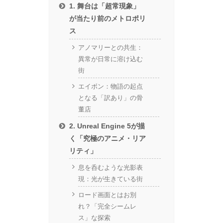
1. 舞台は「超常現象」
が当たり前のメトロポリ
ス
アノマリーとの共生：
異常が日常に溶け込む
街
エイボン：物語の起点
となる「訳あり」の骨
董店
2. Unreal Engine 5が描
く「究極のアニメ・リア
リティ」
息を呑むような光影表
現：光が生きている街
ロード画面とはお別
れ？「完全シームレ
ス」な探索