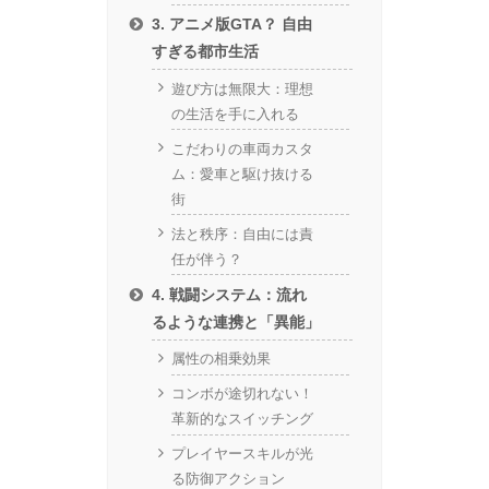
3. アニメ版GTA？ 自由
すぎる都市生活
遊び方は無限大：理想
の生活を手に入れる
こだわりの車両カスタ
ム：愛車と駆け抜ける
街
法と秩序：自由には責
任が伴う？
4. 戦闘システム：流れ
るような連携と「異能」
属性の相乗効果
コンボが途切れない！
革新的なスイッチング
プレイヤースキルが光
る防御アクション