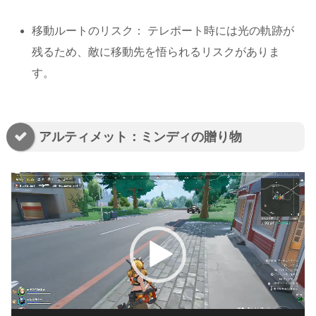
移動ルートのリスク： テレポート時には光の軌跡が
残るため、敵に移動先を悟られるリスクがありま
す。
アルティメット：ミンディの贈り物
動
画
プ
レ
ー
ヤ
ー