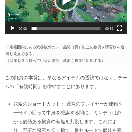
ー
ヤ
ー
00:00
00:39
一定範囲内にある武器以外のレア品質（青）以上の物資を障害物を透
過し発見できる。
（武器を２つ持っていない場合、武器も視界に出現する）
この能力の本質は、単なるアイテムの透視ではなく、チー
ムの「有効時間」を増やすことにあります。
探索のショートカット： 通常のプレイヤーが建物を
一軒ずつ回って中身を確認する間に、ミンディは外
から価値ある物資の有無を判別します。これによ
り、不要な探索を切り捨て、最短ルートで武装を完