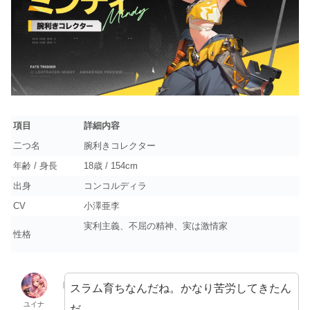
項目
詳細内容
二つ名
腕利きコレクター
年齢 / 身長
18歳 / 154cm
出身
コンコルディラ
CV
小澤亜李
実利主義、不屈の精神、実は激情家
性格
スラム育ちなんだね。かなり苦労してきたん
ユイナ
だ…