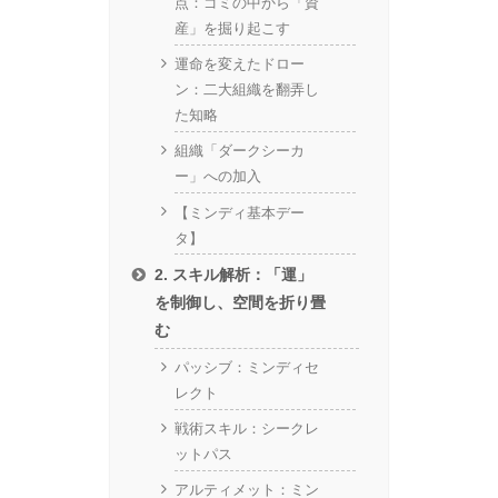
点：ゴミの中から「資
産」を掘り起こす
運命を変えたドロー
ン：二大組織を翻弄し
た知略
組織「ダークシーカ
ー」への加入
【ミンディ基本デー
タ】
2. スキル解析：「運」
を制御し、空間を折り畳
む
パッシブ：ミンディセ
レクト
戦術スキル：シークレ
ットパス
アルティメット：ミン