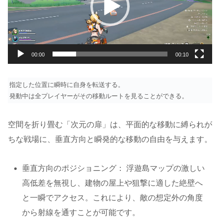
ー
ヤ
ー
00:00
00:10
指定した位置に瞬時に自身を転送する。
発動中は全プレイヤーがその移動ルートを見ることができる。
空間を折り畳む「次元の扉」は、平面的な移動に縛られが
ちな戦場に、垂直方向と瞬発的な移動の自由を与えます。
垂直方向のポジショニング： 浮遊島マップの激しい
高低差を無視し、建物の屋上や狙撃に適した絶壁へ
と一瞬でアクセス。これにより、敵の想定外の角度
から射線を通すことが可能です。