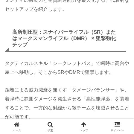
ミンディの機動力と物資調達能力を最大化する、代表的な
セットアップを紹介します。
高所制圧型：スナイパーライフル（SR）また
はマークスマンライフル（DMR） × 狙撃強化
チップ
タクティカルスキル「シークレットパス」で瞬時に高台や
屋上へ移動し、そこからSRやDMRで狙撃します。
距離による威力減衰を無くす「ダメージバランサー」や、
着弾時に範囲ダメージを発生させる「高性能弾薬」を装着
することで、一方的な射線から敵チームを壊滅させること
が可能です。
ホーム
検索
トップ
サイドバー