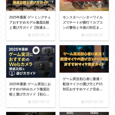
2025年最新 ゲーミングチェ
モンスターハンターワイル
アおすすめモデル徹底比較
ズでチートが横行？カプコ
と選び方ガイド【快適＆集
ンの警告と今後の対応まと
中力アップ】
め【プレイヤー必見】
2025.04.22
2025.04.22
ゲーム実況初心者に最適！
2025年最新 ゲーム実況にお
配信マイクの選び方とPS5
すすめのWebカメラ徹底比
対応おすすめマイク完全ガ
較と選び方ガイド【初心者
イド【2025年版】
にも最適】
2025.04.22
2025.04.20