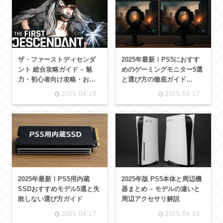
ザ・ファーストディセンダ
2025年最新！PS5におすす
ント 総合攻略ガイド – 魅
めのゲーミングモニター5選
力・初心者向け攻略・おす
と選び方の徹底ガイド
すめビルド徹底解説
【4K・HDMI2.1対応モデル
2025.04.19
2025.04.17
も紹介】
2025年最新！PS5用内蔵
2025年版 PS5本体と周辺機
SSDおすすめモデル5選と失
器まとめ – モデルの違いと
敗しない選び方ガイド
周辺アクセサリ解説
2025.04.17
2025.04.16